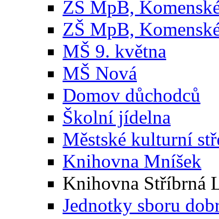
ZŠ MpB, Komenskéh
ZŠ MpB, Komenskéh
MŠ 9. května
MŠ Nová
Domov důchodců
Školní jídelna
Městské kulturní st
Knihovna Mníšek
Knihovna Stříbrná 
Jednotky sboru dob