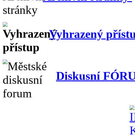
Vyhrazený příst
Diskusní FÓR