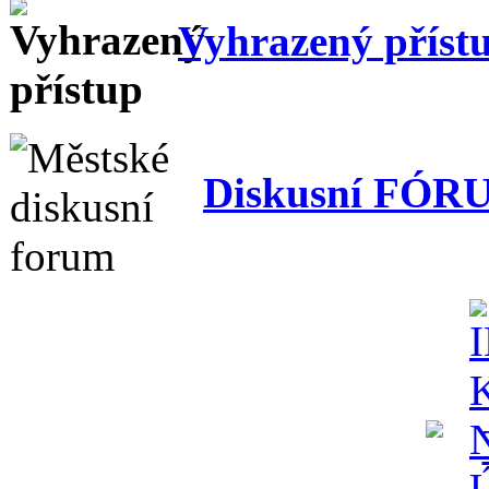
Vyhrazený příst
Diskusní FÓR