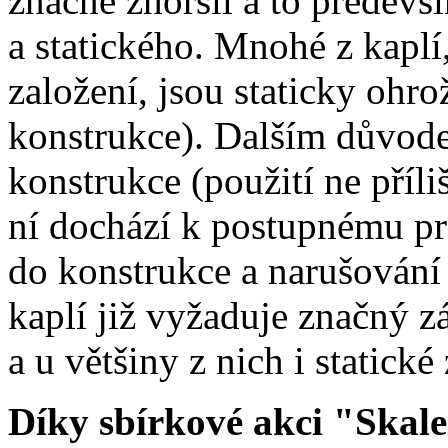
značně zhoršil a to předevš
a statického. Mnohé z kapl
založení, jsou staticky ohro
konstrukce). Dalším důvode
konstrukce (použití ne příli
ní dochází k postupnému p
do konstrukce a narušování
kaplí již vyžaduje značný 
a u většiny z nich i statické
Díky sbírkové akci "Skal