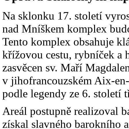
Na sklonku 17. století vyro
nad Mníškem komplex budov
Tento komplex obsahuje kláš
křížovou cestu, rybníček a 
zasvěcen sv. Maří Magdalen
v jihofrancouzském Aix-en
podle legendy ze 6. století tř
Areál postupně realizoval b
získal slavného barokního a