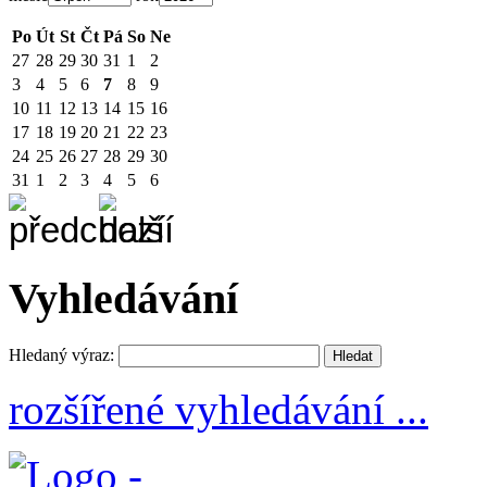
Po
Út
St
Čt
Pá
So
Ne
27
28
29
30
31
1
2
3
4
5
6
7
8
9
10
11
12
13
14
15
16
17
18
19
20
21
22
23
24
25
26
27
28
29
30
31
1
2
3
4
5
6
Vyhledávání
Hledaný výraz:
rozšířené vyhledávání ...