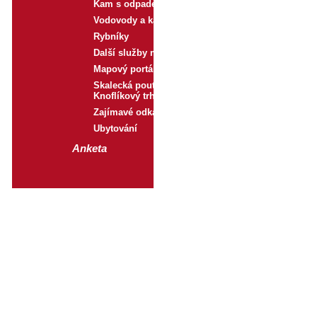
Kam s odpadem
Vodovody a kanalizace
Rybníky
Další služby města
Mapový portál
Skalecká pouť a
Knoflíkový trh
Zajímavé odkazy
Ubytování
Anketa
Důležité odkazy
Mikroregion Mníšecko
Magdaléna, o.p.s.
Městský úřad Černošice
KÚ Středočeského kraje