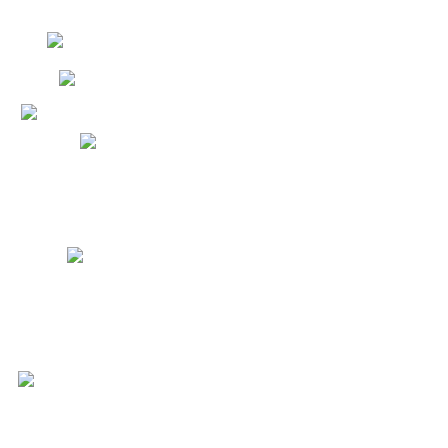
Portál veřejné správy
Oficiální stránky Města Mníšek pod Brdy © 2026
made by
Galileo Corporation s.r.o.