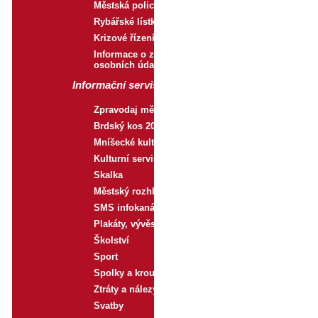
Městská policie
Rybářské lístky
Krizové řízení
Informace o zpracování
osobních údajů
Informační servis
Zpravodaj města
Brdský kos 2019
Mníšecké kulturní léto
Kulturní servis města
Skalka
Městský rozhlas
SMS infokanál
Plakáty, vývěsky
Školství
Sport
Spolky a kroužky
Ztráty a nálezy
Svatby