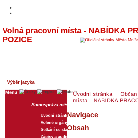
Volná pracovní místa - NABÍDKA 
POZICE
AKTUALITY
ÚŘEDNÍ DESKA
Výběr jazyka
Česky
English
Deutsch
Menu
Úvodní stránka
Občan
místa
NABÍDKA PRACO
Samospráva města
Navigace
Úvodní stránka
Volené orgány
Obsah
Setkání se starostkou
Zápisy a audiozáznamy z