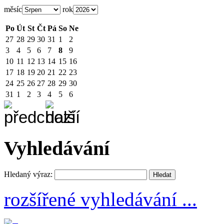
měsíc
rok
Po
Út
St
Čt
Pá
So
Ne
27
28
29
30
31
1
2
3
4
5
6
7
8
9
10
11
12
13
14
15
16
17
18
19
20
21
22
23
24
25
26
27
28
29
30
31
1
2
3
4
5
6
Vyhledávání
Hledaný výraz:
rozšířené vyhledávání ...